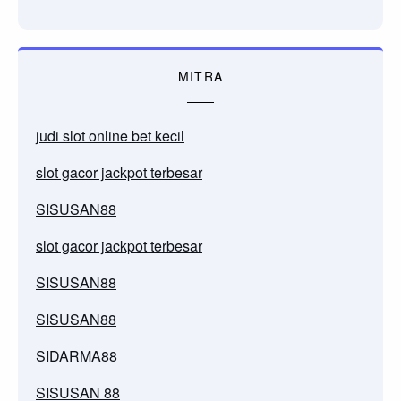
MITRA
judi slot online bet kecil
slot gacor jackpot terbesar
SISUSAN88
slot gacor jackpot terbesar
SISUSAN88
SISUSAN88
SIDARMA88
SISUSAN 88