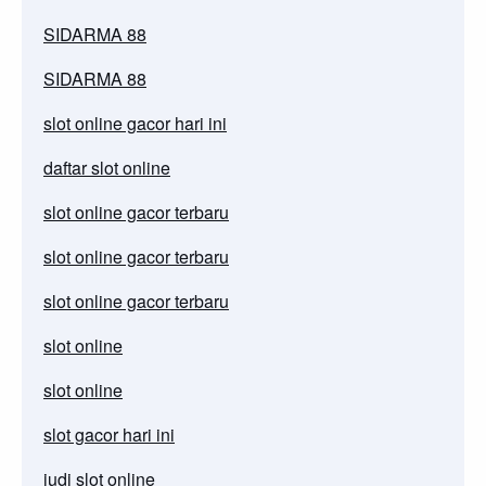
SIDARMA 88
SIDARMA 88
slot online gacor hari ini
daftar slot online
slot online gacor terbaru
slot online gacor terbaru
slot online gacor terbaru
slot online
slot online
slot gacor hari ini
judi slot online