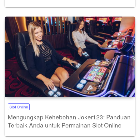
Slot Online
Mengungkap Kehebohan Joker123: Panduan
Terbaik Anda untuk Permainan Slot Online