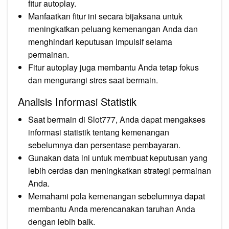
fitur autoplay.
Manfaatkan fitur ini secara bijaksana untuk
meningkatkan peluang kemenangan Anda dan
menghindari keputusan impulsif selama
permainan.
Fitur autoplay juga membantu Anda tetap fokus
dan mengurangi stres saat bermain.
Analisis Informasi Statistik
Saat bermain di Slot777, Anda dapat mengakses
informasi statistik tentang kemenangan
sebelumnya dan persentase pembayaran.
Gunakan data ini untuk membuat keputusan yang
lebih cerdas dan meningkatkan strategi permainan
Anda.
Memahami pola kemenangan sebelumnya dapat
membantu Anda merencanakan taruhan Anda
dengan lebih baik.