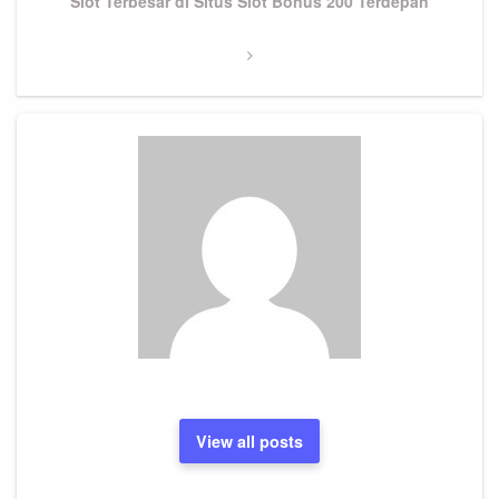
Post
Slot Terbesar di Situs Slot Bonus 200 Terdepan
View all posts